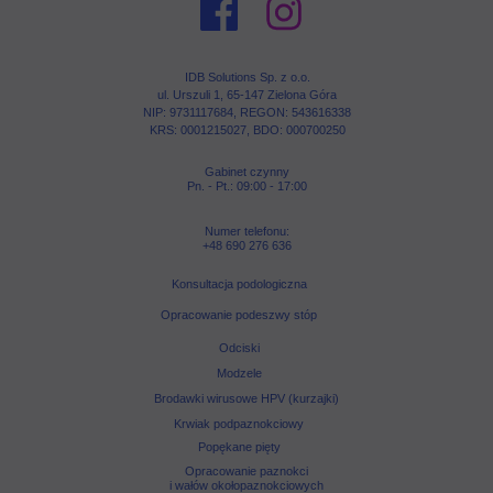
IDB Solutions Sp. z o.o.
ul. Urszuli 1,
65-147 Zielona
Góra
NIP: 9
73
1117684,
REGON:
543616338
KRS: 0001215027, BDO: 000700250
Gabinet czynny
Pn. - Pt.: 09:00 - 17:00
Numer telefonu:
+48 690 276 636
Konsultacja podologiczna
Opracowanie podeszwy stóp
Odciski
Modzele
Brodawki wirusowe HPV (kurzajki)
Krwiak podpaznokciowy
Popękane pięty
Opracowanie paznokci
i wałów okołopaznokciowych