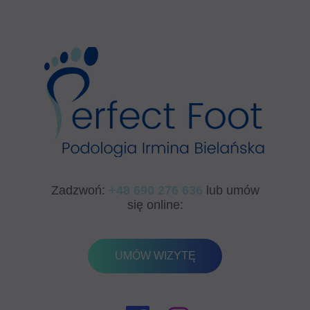
Zadzwoń:
+4
8 690 276 636
lub umów
się online:
UMÓW WIZYTĘ