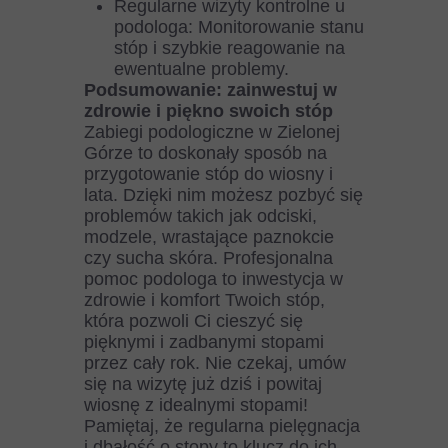
Regularne wizyty kontrolne u
podologa: Monitorowanie stanu
stóp i szybkie reagowanie na
ewentualne problemy.
Podsumowanie: zainwestuj w
zdrowie i piękno swoich stóp
Zabiegi podologiczne w Zielonej
Górze to doskonały sposób na
przygotowanie stóp do wiosny i
lata. Dzięki nim możesz pozbyć się
problemów takich jak odciski,
modzele, wrastające paznokcie
czy sucha skóra. Profesjonalna
pomoc podologa to inwestycja w
zdrowie i komfort Twoich stóp,
która pozwoli Ci cieszyć się
pięknymi i zadbanymi stopami
przez cały rok. Nie czekaj, umów
się na wizytę już dziś i powitaj
wiosnę z idealnymi stopami!
Pamiętaj, że regularna pielęgnacja
i dbałość o stopy to klucz do ich